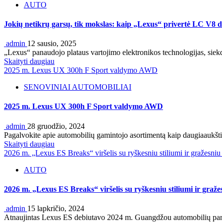
AUTO
Jokių netikrų garsų, tik mokslas: kaip „Lexus“ privertė LC V8 
admin
12 sausio, 2025
„Lexus“ panaudojo plataus vartojimo elektronikos technologijas, sie
Skaityti daugiau
2025 m. Lexus UX 300h F Sport valdymo AWD
SENOVINIAI AUTOMOBILIAI
2025 m. Lexus UX 300h F Sport valdymo AWD
admin
28 gruodžio, 2024
Pagalvokite apie automobilių gamintojo asortimentą kaip daugiaaukštis v
Skaityti daugiau
2026 m. „Lexus ES Breaks“ viršelis su ryškesniu stiliumi ir gražesniu 
AUTO
2026 m. „Lexus ES Breaks“ viršelis su ryškesniu stiliumi ir graže
admin
15 lapkričio, 2024
Atnaujintas Lexus ES debiutavo 2024 m. Guangdžou automobilių parodoje