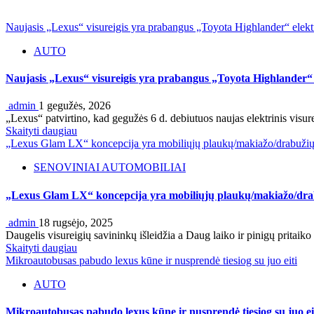
Naujasis „Lexus“ visureigis yra prabangus „Toyota Highlander“ elekt
AUTO
Naujasis „Lexus“ visureigis yra prabangus „Toyota Highlander“ 
admin
1 gegužės, 2026
„Lexus“ patvirtino, kad gegužės 6 d. debiutuos naujas elektrinis visur
Skaityti daugiau
„Lexus Glam LX“ koncepcija yra mobiliųjų plaukų/makiažo/drabužių s
SENOVINIAI AUTOMOBILIAI
„Lexus Glam LX“ koncepcija yra mobiliųjų plaukų/makiažo/drabu
admin
18 rugsėjo, 2025
Daugelis visureigių savininkų išleidžia a Daug laiko ir pinigų prita
Skaityti daugiau
Mikroautobusas pabudo lexus kūne ir nusprendė tiesiog su juo eiti
AUTO
Mikroautobusas pabudo lexus kūne ir nusprendė tiesiog su juo ei