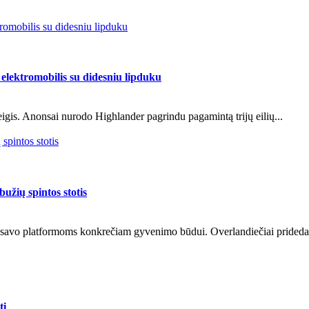
romobilis su didesniu lipduku
elektromobilis su didesniu lipduku
eigis. Anonsai nurodo Highlander pagrindu pagamintą trijų eilių...
pintos stotis
žių spintos stotis
iko savo platformoms konkrečiam gyvenimo būdui. Overlandiečiai prideda.
ti