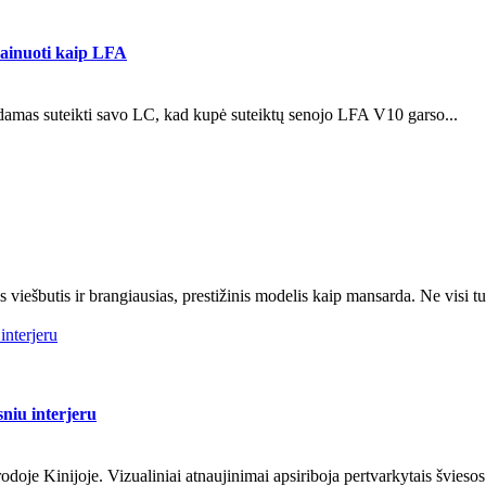
dainuoti kaip LFA
kdamas suteikti savo LC, kad kupė suteiktų senojo LFA V10 garso...
iešbutis ir brangiausias, prestižinis modelis kaip mansarda. Ne visi tur
interjeru
sniu interjeru
 Kinijoje. Vizualiniai atnaujinimai apsiriboja pertvarkytais šviesos d