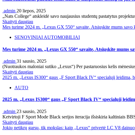
admin
20 liepos, 2025
„Nats College“ atskleidė savo naujausius studentų pastatytus projektus
Skaityti daugiau
Mes turime 2024 m. „Lexus GX 550“ savaitę. Atsiųskite mums savo 
SENOVINIAI AUTOMOBILIAI
Mes turime 2024 m. „Lexus GX 550“ savaitę. Atsiųskite mums sa
admin
31 sausio, 2025
(Nuotraukos maloniai sutiko „Lexus“) Per pastaruosius kelis mėnesi
Skaityti daugiau
2025 m. „Lexus IS300“ gaus „F Sport Black IV“ specialųjį leidimą, be
AUTO
2025 m. „Lexus IS300“ gaus „F Sport Black IV“ specialųjį leidimą
admin
23 sausio, 2025
Ketvirtoji F Sport Mode Black serijos iteracija išsiskiria kaltiniais BBS
Skaityti daugiau
Jokių netikrų garsų, tik mokslas: kaip „Lexus“ privertė LC V8 dainuo