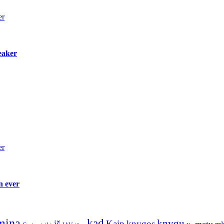
er
eaker
er
n ever
mina
kad
knygų
iš
Kaip
knygos
metų