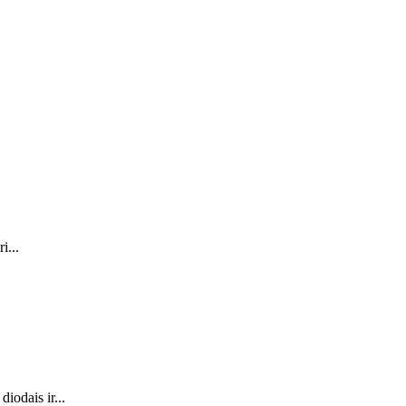
i...
iodais ir...