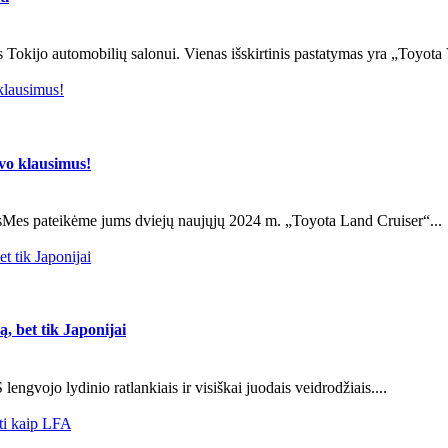
 Tokijo automobilių salonui. Vienas išskirtinis pastatymas yra „Toyota V
klausimus!
vo klausimus!
usMes pateikėme jums dviejų naujųjų 2024 m. „Toyota Land Cruiser“...
t tik Japonijai
, bet tik Japonijai
 lengvojo lydinio ratlankiais ir visiškai juodais veidrodžiais....
ti kaip LFA