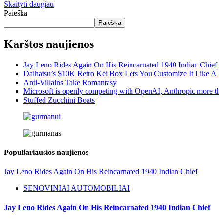
Skaityti daugiau
Paieška
Paieška
Karštos naujienos
Jay Leno Rides Again On His Reincarnated 1940 Indian Chief
Daihatsu’s $10K Retro Kei Box Lets You Customize It Like A
Anti-Villains Take Romantasy
Microsoft is openly competing with OpenAI, Anthropic more t
Stuffed Zucchini Boats
Populiariausios naujienos
Jay Leno Rides Again On His Reincarnated 1940 Indian Chief
SENOVINIAI AUTOMOBILIAI
Jay Leno Rides Again On His Reincarnated 1940 Indian Chief