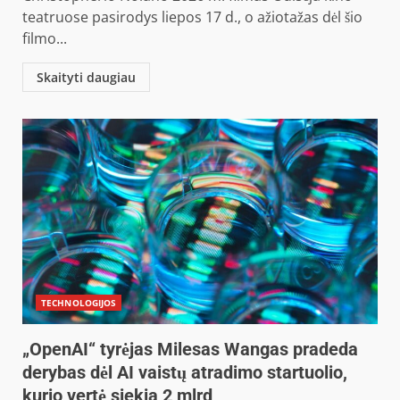
teatruose pasirodys liepos 17 d., o ažiotažas dėl šio
filmo...
Skaityti daugiau
TECHNOLOGIJOS
„OpenAI“ tyrėjas Milesas Wangas pradeda
derybas dėl AI vaistų atradimo startuolio,
kurio vertė siekia 2 mlrd