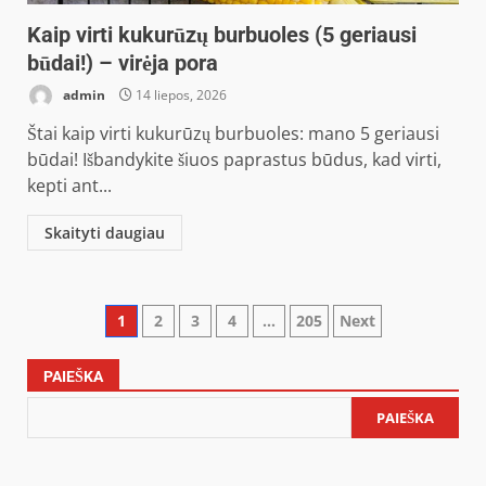
Kaip virti kukurūzų burbuoles (5 geriausi
būdai!) – virėja pora
admin
14 liepos, 2026
Štai kaip virti kukurūzų burbuoles: mano 5 geriausi
būdai! Išbandykite šiuos paprastus būdus, kad virti,
kepti ant...
Skaityti daugiau
Įrašų
1
2
3
4
…
205
Next
puslapiavimas
PAIEŠKA
PAIEŠKA