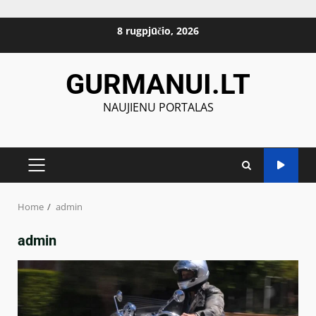
Skip
8 rugpjūčio, 2026
to
content
GURMANUI.LT
NAUJIENU PORTALAS
PRIMARY
MENU
Home
admin
admin