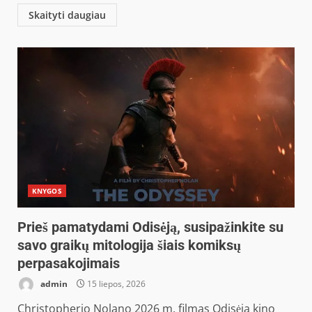
Skaityti daugiau
KNYGOS
Prieš pamatydami Odisėją, susipažinkite su
savo graikų mitologija šiais komiksų
perpasakojimais
admin
15 liepos, 2026
Christopherio Nolano 2026 m. filmas Odisėja kino