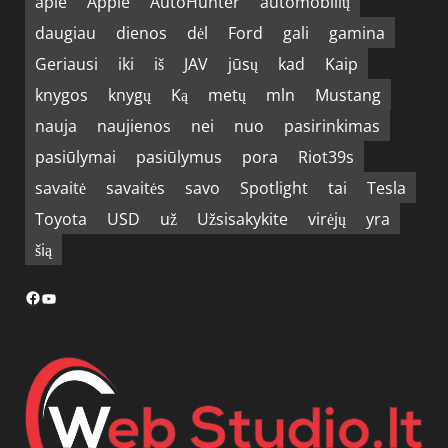
apie
Apple
AutoHunter
automobilių
daugiau
dienos
dėl
Ford
gali
gamina
Geriausi
iki
iš
JAV
jūsų
kad
Kaip
knygos
knygų
Ką
metų
mln
Mustang
nauja
naujienos
nei
nuo
pasirinkimas
pasiūlymai
pasiūlymus
pora
Riot39s
savaitė
savaitės
savo
Spotlight
tai
Tesla
Toyota
USD
už
Užsisakykite
virėjų
yra
šią
Facebook
YouTube