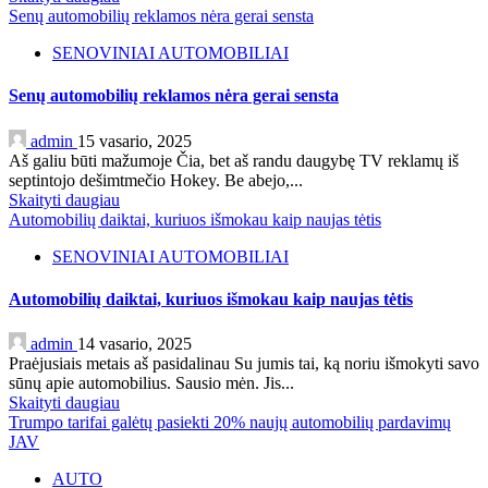
Senų automobilių reklamos nėra gerai sensta
SENOVINIAI AUTOMOBILIAI
Senų automobilių reklamos nėra gerai sensta
admin
15 vasario, 2025
Aš galiu būti mažumoje Čia, bet aš randu daugybę TV reklamų iš
septintojo dešimtmečio Hokey. Be abejo,...
Skaityti daugiau
Automobilių daiktai, kuriuos išmokau kaip naujas tėtis
SENOVINIAI AUTOMOBILIAI
Automobilių daiktai, kuriuos išmokau kaip naujas tėtis
admin
14 vasario, 2025
Praėjusiais metais aš pasidalinau Su jumis tai, ką noriu išmokyti savo
sūnų apie automobilius. Sausio mėn. Jis...
Skaityti daugiau
Trumpo tarifai galėtų pasiekti 20% naujų automobilių pardavimų
JAV
AUTO