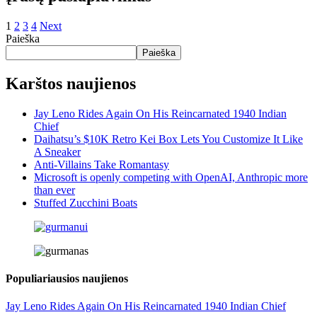
1
2
3
4
Next
Paieška
Paieška
Karštos naujienos
Jay Leno Rides Again On His Reincarnated 1940 Indian
Chief
Daihatsu’s $10K Retro Kei Box Lets You Customize It Like
A Sneaker
Anti-Villains Take Romantasy
Microsoft is openly competing with OpenAI, Anthropic more
than ever
Stuffed Zucchini Boats
Populiariausios naujienos
Jay Leno Rides Again On His Reincarnated 1940 Indian Chief