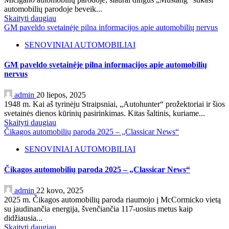
automobilių parodoje beveik...
Skaityti daugiau
GM paveldo svetainėje pilna informacijos apie automobilių nervus
SENOVINIAI AUTOMOBILIAI
GM paveldo svetainėje pilna informacijos apie automobilių
nervus
admin
20 liepos, 2025
1948 m. Kai aš tyrinėju Straipsniai, „Autohunter“ prožektoriai ir šios
svetainės dienos kūrinių pasirinkimas. Kitas šaltinis, kuriame...
Skaityti daugiau
Čikagos automobilių paroda 2025 – „Classicar News“
SENOVINIAI AUTOMOBILIAI
Čikagos automobilių paroda 2025 – „Classicar News“
admin
22 kovo, 2025
2025 m. Čikagos automobilių paroda riaumojo į McCormicko vietą
su jaudinančia energija, švenčiančia 117-uosius metus kaip
didžiausia...
Skaityti daugiau