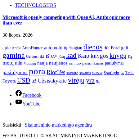
TECHNOLOGIJOS
Microsoft is openly competing with OpenAI, Anthropic more
than ever
30 liepos, 2026
dienos
apie
automobilių
dėl
gali
AutoHunter
Ford
daugiau
Apple
gamina
kad
knygų
iš
Kaip
knygos
iki
jūsų
Geriausi
JAV
Ką
metų
mln
nauja
naujienos
pasiūlymai
pasirinkimas
nei
nuo
Mustang
pora
Riot39s
savo
pasiūlymus
Tesla
savaitė
Spotlight
savaitės
tai
virėjų
yra
USD
Užsisakykite
už
Toyota
šią
Facebook
YouTube
Susisiekti :
Skaitmeninio marketingo agentūra
WEBSTUDIO.LT © SKAITMENINIO MARKETINGO