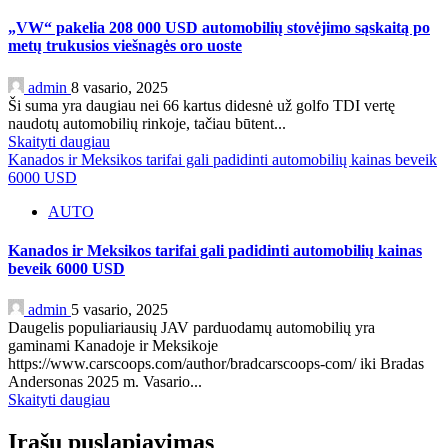
„VW“ pakelia 208 000 USD automobilių stovėjimo sąskaitą po
metų trukusios viešnagės oro uoste
admin
8 vasario, 2025
Ši suma yra daugiau nei 66 kartus didesnė už golfo TDI vertę
naudotų automobilių rinkoje, tačiau būtent...
Skaityti daugiau
Kanados ir Meksikos tarifai gali padidinti automobilių kainas beveik
6000 USD
AUTO
Kanados ir Meksikos tarifai gali padidinti automobilių kainas
beveik 6000 USD
admin
5 vasario, 2025
Daugelis populiariausių JAV parduodamų automobilių yra
gaminami Kanadoje ir Meksikoje
https://www.carscoops.com/author/bradcarscoops-com/ iki Bradas
Andersonas 2025 m. Vasario...
Skaityti daugiau
Įrašų puslapiavimas