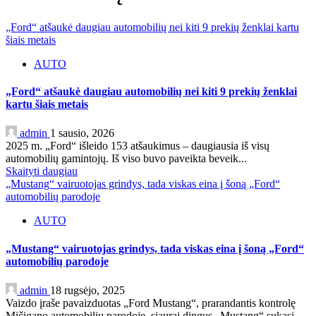
„Ford“ atšaukė daugiau automobilių nei kiti 9 prekių ženklai kartu
šiais metais
AUTO
„Ford“ atšaukė daugiau automobilių nei kiti 9 prekių ženklai
kartu šiais metais
admin
1 sausio, 2026
2025 m. „Ford“ išleido 153 atšaukimus – daugiausia iš visų
automobilių gamintojų. Iš viso buvo paveikta beveik...
Skaityti daugiau
„Mustang“ vairuotojas grindys, tada viskas eina į šoną „Ford“
automobilių parodoje
AUTO
„Mustang“ vairuotojas grindys, tada viskas eina į šoną „Ford“
automobilių parodoje
admin
18 rugsėjo, 2025
Vaizdo įraše pavaizduotas „Ford Mustang“, prarandantis kontrolę
Mičigano automobilių parodoje, siaurai dingus „Mustang“ sukasi