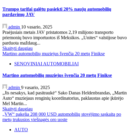
Trumpo tarifai galėtų pasiekti 20% naujų automobilių
pardavimų JAV
admin
10 vasario, 2025
Praėjusiais metais JAV pristatomos 2,19 milijono transporto
priemonių buvo importuotos iš Meksikos. „Unites“ valstijose buvo
parduota maždaug...
Skaityti daugiau
Martino automobilių muziejus švenčia 20 metų Finikse
SENOVINIAI AUTOMOBILIAI
Martino automobilių muziejus švenčia 20 metų Finikse
admin
9 vasario, 2025
„Jis nesakys, kad pasitraukė“ Sako Danas Heldenbrandas, „Martin
Auto“ muziejaus renginių koordinatorius, paklaustas apie įkūrėjo
Mel Martin...
Skaityti daugiau
„VW“ pakelia 208 000 USD automobilių stovėjimo sąskaitą po
metų trukusios viešnagės oro uoste
AUTO