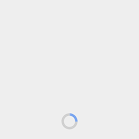
admin
18 sausio, 2025
Knygų pasiūlymai Geriausi dienos knygų pasiūlymai,
kuriuos kuruoja „Book Riot“. Šiame turinyje yra filialų
nuorodų. Kai perkate...
Skaityti daugiau
KNYGOS