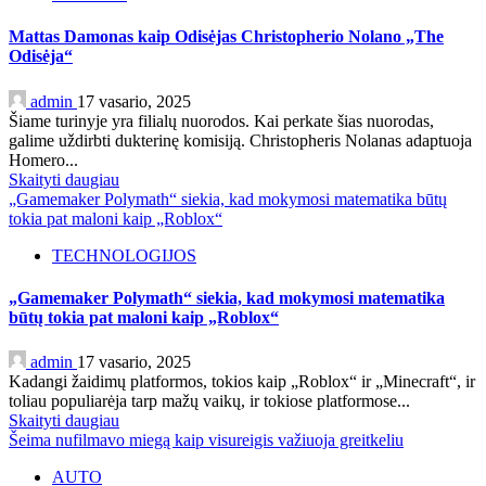
Mattas Damonas kaip Odisėjas Christopherio Nolano „The
Odisėja“
admin
17 vasario, 2025
Šiame turinyje yra filialų nuorodos. Kai perkate šias nuorodas,
galime uždirbti dukterinę komisiją. Christopheris Nolanas adaptuoja
Homero...
Skaityti daugiau
„Gamemaker Polymath“ siekia, kad mokymosi matematika būtų
tokia pat maloni kaip „Roblox“
TECHNOLOGIJOS
„Gamemaker Polymath“ siekia, kad mokymosi matematika
būtų tokia pat maloni kaip „Roblox“
admin
17 vasario, 2025
Kadangi žaidimų platformos, tokios kaip „Roblox“ ir „Minecraft“, ir
toliau populiarėja tarp mažų vaikų, ir tokiose platformose...
Skaityti daugiau
Šeima nufilmavo miegą kaip visureigis važiuoja greitkeliu
AUTO