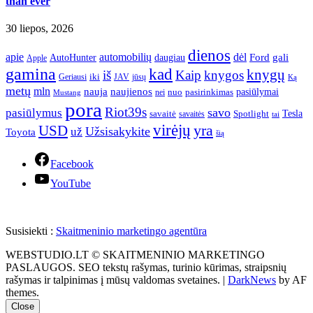
than ever
30 liepos, 2026
dienos
apie
automobilių
dėl
gali
AutoHunter
Ford
daugiau
Apple
gamina
kad
knygų
iš
Kaip
knygos
iki
jūsų
Geriausi
JAV
Ką
metų
mln
nauja
naujienos
pasiūlymai
pasirinkimas
nei
nuo
Mustang
pora
Riot39s
savo
pasiūlymus
Tesla
savaitė
Spotlight
savaitės
tai
virėjų
yra
USD
Užsisakykite
už
Toyota
šią
Facebook
YouTube
Susisiekti :
Skaitmeninio marketingo agentūra
WEBSTUDIO.LT © SKAITMENINIO MARKETINGO
PASLAUGOS. SEO tekstų rašymas, turinio kūrimas, straipsnių
rašymas ir talpinimas į mūsų valdomas svetaines.
|
DarkNews
by AF
themes.
Close