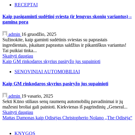
RECEPTAI
Kaip pasigaminti sudėtinį sviestą (ir lengvus skonių variantus) –
gamina pora
admin
16 gruodžio, 2025
Sužinokite, kaip gaminti sudėtinis sviestas su paprastais
ingredientais, įskaitant paprastus saldžius ir pikantiškus variantus!
Tai puikiai tinka...
Skaityti daugiau
Kaip GM rinkodaros skyrius pasiryžo jus supainioti
SENOVINIAI AUTOMOBILIAI
Kaip GM rinkodaros skyrius pasiryžo jus supainioti
admin
19 vasario, 2025
Sekti Kūno stiliaus senų raumenų automobilių pavadinimai ir jų
mažesni broliai gali painioti. Kiekvienas iš pagrindinių „General...
Skaityti daugiau
Mattas Damonas kaip Odisėjas Christopherio Nolano „The Odisėja“
KNYGOS