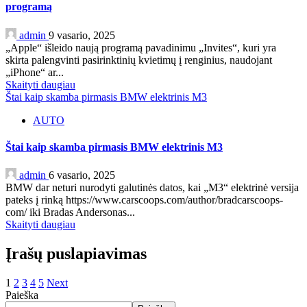
programą
admin
9 vasario, 2025
„Apple“ išleido naują programą pavadinimu „Invites“, kuri yra
skirta palengvinti pasirinktinių kvietimų į renginius, naudojant
„iPhone“ ar...
Skaityti daugiau
Štai kaip skamba pirmasis BMW elektrinis M3
AUTO
Štai kaip skamba pirmasis BMW elektrinis M3
admin
6 vasario, 2025
BMW dar neturi nurodyti galutinės datos, kai „M3“ elektrinė versija
pateks į rinką https://www.carscoops.com/author/bradcarscoops-
com/ iki Bradas Andersonas...
Skaityti daugiau
Įrašų puslapiavimas
1
2
3
4
5
Next
Paieška