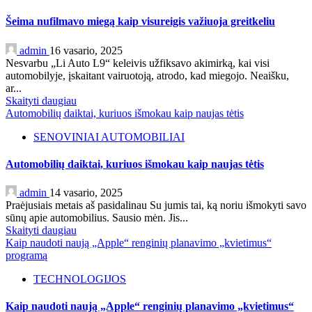
Šeima nufilmavo miegą kaip visureigis važiuoja greitkeliu
admin
16 vasario, 2025
Nesvarbu „Li Auto L9“ keleivis užfiksavo akimirką, kai visi
automobilyje, įskaitant vairuotoją, atrodo, kad miegojo. Neaišku,
ar...
Skaityti daugiau
Automobilių daiktai, kuriuos išmokau kaip naujas tėtis
SENOVINIAI AUTOMOBILIAI
Automobilių daiktai, kuriuos išmokau kaip naujas tėtis
admin
14 vasario, 2025
Praėjusiais metais aš pasidalinau Su jumis tai, ką noriu išmokyti savo
sūnų apie automobilius. Sausio mėn. Jis...
Skaityti daugiau
Kaip naudoti naują „Apple“ renginių planavimo „kvietimus“
programą
TECHNOLOGIJOS
Kaip naudoti naują „Apple“ renginių planavimo „kvietimus“