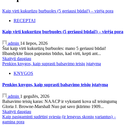
Kaip virti kukurūzų burbuoles (5 geriausi būdai!) – virėja pora
RECEPTAI
Kaip virti kukurūzų burbuoles (5 geriausi būdai!) – virėja pora
admin
14 liepos, 2026
Štai kaip virti kukurūzų burbuoles: mano 5 geriausi būdai!
Išbandykite šiuos paprastus būdus, kad virti, kepti ant...
Skaityti daugiau
Penkios knygos, kaip suprasti balsavimo teisių įstatymą
KNYGOS
Penkios knygos, kaip suprasti balsavimo teisių įstatymą
admin
1 gegužės, 2026
Balsavimo teisių karas: NAACP ir vykstanti kova už teisingumą
Gloria J. Browne-Marshall Nuo pat savo įkūrimo 1909...
Skaityti daugiau
Kaip pasigaminti sudėtinį sviestą (ir lengvus skonių variantus) –
gamina pora