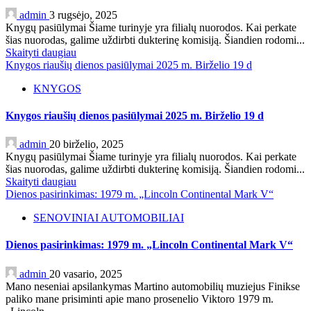
admin
3 rugsėjo, 2025
Knygų pasiūlymai Šiame turinyje yra filialų nuorodos. Kai perkate
šias nuorodas, galime uždirbti dukterinę komisiją. Šiandien rodomi...
Skaityti daugiau
Knygos riaušių dienos pasiūlymai 2025 m. Birželio 19 d
KNYGOS
Knygos riaušių dienos pasiūlymai 2025 m. Birželio 19 d
admin
20 birželio, 2025
Knygų pasiūlymai Šiame turinyje yra filialų nuorodos. Kai perkate
šias nuorodas, galime uždirbti dukterinę komisiją. Šiandien rodomi...
Skaityti daugiau
Dienos pasirinkimas: 1979 m. „Lincoln Continental Mark V“
SENOVINIAI AUTOMOBILIAI
Dienos pasirinkimas: 1979 m. „Lincoln Continental Mark V“
admin
20 vasario, 2025
Mano neseniai apsilankymas Martino automobilių muziejus Finikse
paliko mane prisiminti apie mano prosenelio Viktoro 1979 m.