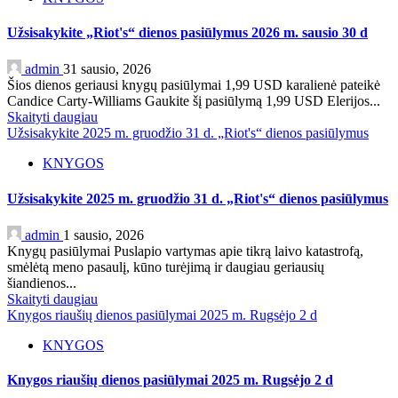
Užsisakykite „Riot's“ dienos pasiūlymus 2026 m. sausio 30 d
admin
31 sausio, 2026
Šios dienos geriausi knygų pasiūlymai 1,99 USD karalienė pateikė
Candice Carty-Williams Gaukite šį pasiūlymą 1,99 USD Elerijos...
Skaityti daugiau
Užsisakykite 2025 m. gruodžio 31 d. „Riot's“ dienos pasiūlymus
KNYGOS
Užsisakykite 2025 m. gruodžio 31 d. „Riot's“ dienos pasiūlymus
admin
1 sausio, 2026
Knygų pasiūlymai Puslapio vartymas apie tikrą laivo katastrofą,
smėlėtą meno pasaulį, kūno turėjimą ir daugiau geriausių
šiandienos...
Skaityti daugiau
Knygos riaušių dienos pasiūlymai 2025 m. Rugsėjo 2 d
KNYGOS
Knygos riaušių dienos pasiūlymai 2025 m. Rugsėjo 2 d