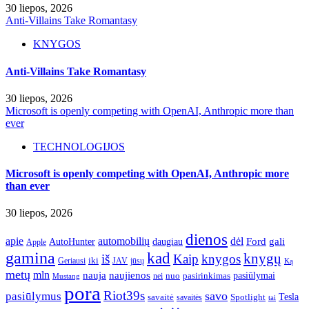
30 liepos, 2026
Anti-Villains Take Romantasy
KNYGOS
Anti-Villains Take Romantasy
30 liepos, 2026
Microsoft is openly competing with OpenAI, Anthropic more than
ever
TECHNOLOGIJOS
Microsoft is openly competing with OpenAI, Anthropic more
than ever
30 liepos, 2026
dienos
apie
automobilių
dėl
gali
AutoHunter
Ford
daugiau
Apple
gamina
kad
knygų
iš
Kaip
knygos
iki
jūsų
Geriausi
JAV
Ką
metų
mln
nauja
naujienos
pasiūlymai
pasirinkimas
nei
nuo
Mustang
pora
Riot39s
savo
pasiūlymus
Tesla
savaitė
Spotlight
savaitės
tai