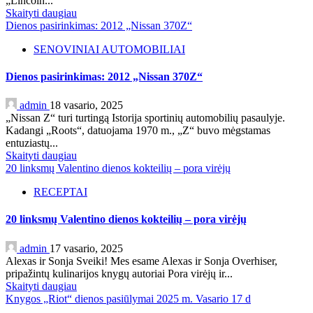
„Lincoln...
Skaityti daugiau
Dienos pasirinkimas: 2012 „Nissan 370Z“
SENOVINIAI AUTOMOBILIAI
Dienos pasirinkimas: 2012 „Nissan 370Z“
admin
18 vasario, 2025
„Nissan Z“ turi turtingą Istorija sportinių automobilių pasaulyje.
Kadangi „Roots“, datuojama 1970 m., „Z“ buvo mėgstamas
entuziastų...
Skaityti daugiau
20 linksmų Valentino dienos kokteilių – pora virėjų
RECEPTAI
20 linksmų Valentino dienos kokteilių – pora virėjų
admin
17 vasario, 2025
Alexas ir Sonja Sveiki! Mes esame Alexas ir Sonja Overhiser,
pripažintų kulinarijos knygų autoriai Pora virėjų ir...
Skaityti daugiau
Knygos „Riot“ dienos pasiūlymai 2025 m. Vasario 17 d