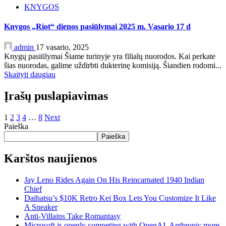
KNYGOS
Knygos „Riot“ dienos pasiūlymai 2025 m. Vasario 17 d
admin
17 vasario, 2025
Knygų pasiūlymai Šiame turinyje yra filialų nuorodos. Kai perkate
šias nuorodas, galime uždirbti dukterinę komisiją. Šiandien rodomi...
Skaityti daugiau
Įrašų puslapiavimas
1
2
3
4
…
8
Next
Paieška
Paieška
Karštos naujienos
Jay Leno Rides Again On His Reincarnated 1940 Indian
Chief
Daihatsu’s $10K Retro Kei Box Lets You Customize It Like
A Sneaker
Anti-Villains Take Romantasy
Microsoft is openly competing with OpenAI, Anthropic more