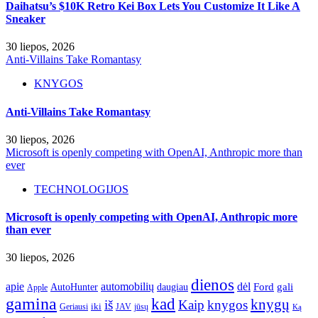
Daihatsu’s $10K Retro Kei Box Lets You Customize It Like A
Sneaker
30 liepos, 2026
Anti-Villains Take Romantasy
KNYGOS
Anti-Villains Take Romantasy
30 liepos, 2026
Microsoft is openly competing with OpenAI, Anthropic more than
ever
TECHNOLOGIJOS
Microsoft is openly competing with OpenAI, Anthropic more
than ever
30 liepos, 2026
dienos
apie
automobilių
dėl
gali
AutoHunter
Ford
daugiau
Apple
gamina
kad
knygų
iš
Kaip
knygos
iki
jūsų
Geriausi
JAV
Ką