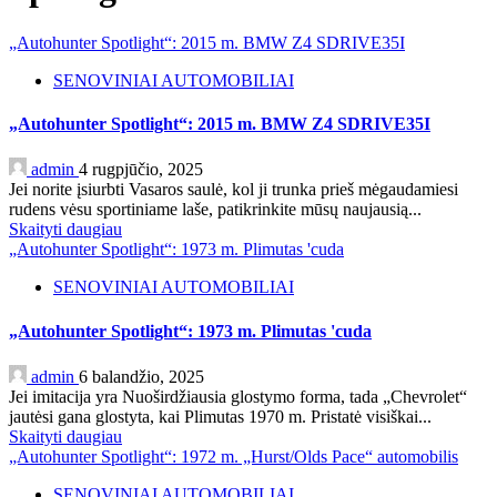
„Autohunter Spotlight“: 2015 m. BMW Z4 SDRIVE35I
SENOVINIAI AUTOMOBILIAI
„Autohunter Spotlight“: 2015 m. BMW Z4 SDRIVE35I
admin
4 rugpjūčio, 2025
Jei norite įsiurbti Vasaros saulė, kol ji trunka prieš mėgaudamiesi
rudens vėsu sportiniame laše, patikrinkite mūsų naujausią...
Skaityti daugiau
„Autohunter Spotlight“: 1973 m. Plimutas 'cuda
SENOVINIAI AUTOMOBILIAI
„Autohunter Spotlight“: 1973 m. Plimutas 'cuda
admin
6 balandžio, 2025
Jei imitacija yra Nuoširdžiausia glostymo forma, tada „Chevrolet“
jautėsi gana glostyta, kai Plimutas 1970 m. Pristatė visiškai...
Skaityti daugiau
„Autohunter Spotlight“: 1972 m. „Hurst/Olds Pace“ automobilis
SENOVINIAI AUTOMOBILIAI