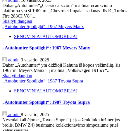
admin
10 vasario, 2025
Dabar „Autohunter“„Classiccars.com“ maitinama aukciono
platforma yra ši 1962 m. „Chevrolet Impala“ sedanas. Jis iš „Turbo-
Fire 283CI V8“...
Skaityti daugiau
„Autohunter Spotlight“: 1967 Meyers Manx
SENOVINIAI AUTOMOBILIAI
„Autohunter Spotlight“: 1967 Meyers Manx
admin
9 vasario, 2025
Dabar „Autohunter“ yra didžioji Kahuna iš kopos vežimėlių, šis
1967 m. Meyers Manx. Jį maitina „Volkswagen 1915cc“...
Skaityti daugiau
„Autohunter Spotlight“: 1987 Toyota Supra
SENOVINIAI AUTOMOBILIAI
„Autohunter Spotlight“: 1987 Toyota Supra
admin
8 vasario, 2025
Neseniai kalbėjome „Toyota Supra“ (ir jos ženkliukų inžinerijos
brolis, BMW Z4) būsimame kolekcionavimo simpoziume prieš
kelias savaites....