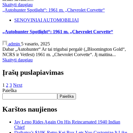
Skaityti daugiau
„Autohunter Spotlight“: 1961 m. „Chevrolet Corvette“
SENOVINIAI AUTOMOBILIAI
„Autohunter Spotlight“: 1961 m. „Chevrolet Corvette“
admin
5 vasario, 2025
Dabar „Autohunter“ Ar tai trigubai pergalė („Bloomington Gold“,
NCRS ir Vetfest) 1961 m. „Chevrolet Corvette“. Jį maitina...
Skaityti daugiau
Įrašų puslapiavimas
1
2
3
Next
Paieška
Paieška
Karštos naujienos
Jay Leno Rides Again On His Reincarnated 1940 Indian
Chief
Daihatsu’s $10K Retro Kei Box Lets You Customize It Like