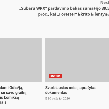
Nex
„Subaru WRX“ pardavimo bakas sumažėjo 39,
proc., kai „Forester“ iškrito iš lentyn
KNYGOS
dami Odisėją,
Svarbiausias mūsų aprašytas
e su savo graikų
dokumentas
ais komiksų
30 birželio, 2026
mais
6