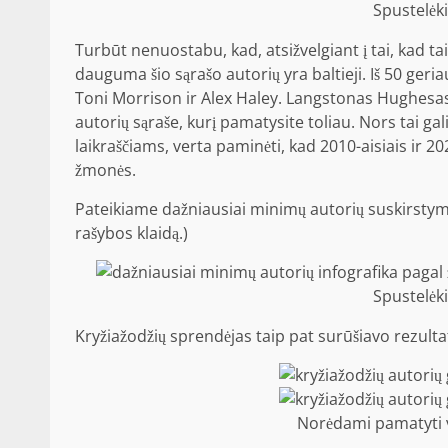
Spustelėki
Turbūt nenuostabu, kad, atsižvelgiant į tai, kad ta
dauguma šio sąrašo autorių yra baltieji. Iš 50 geriau
Toni Morrison ir Alex Haley. Langstonas Hughesas 
autorių sąraše, kurį pamatysite toliau. Nors tai ga
laikraščiams, verta paminėti, kad 2010-aisiais ir 202
žmonės.
Pateikiame dažniausiai minimų autorių suskirstym
rašybos klaidą.)
Spustelėki
Kryžiažodžių sprendėjas taip pat surūšiavo rezultat
Norėdami pamatyti v