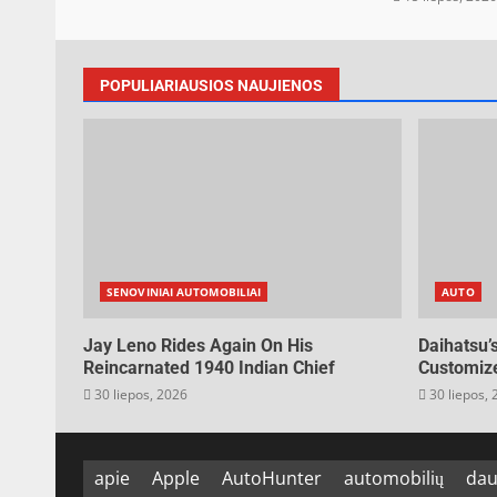
POPULIARIAUSIOS NAUJIENOS
SENOVINIAI AUTOMOBILIAI
AUTO
Jay Leno Rides Again On His
Daihatsu’
Reincarnated 1940 Indian Chief
Customize
30 liepos, 2026
30 liepos,
apie
Apple
AutoHunter
automobilių
dau