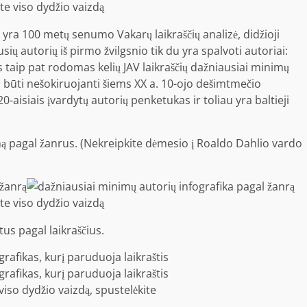
te viso dydžio vaizdą
i yra 100 metų senumo Vakarų laikraščių analizė, didžioji
sių autorių iš pirmo žvilgsnio tik du yra spalvoti autoriai:
taip pat rodomas kelių JAV laikraščių dažniausiai minimų
li būti nešokiruojanti šiems XX a. 10-ojo dešimtmečio
0-aisiais įvardytų autorių penketukas ir toliau yra baltieji
ą pagal žanrus. (Nekreipkite dėmesio į Roaldo Dahlio vardo
te viso dydžio vaizdą
us pagal laikraščius.
iso dydžio vaizdą, spustelėkite