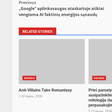
Post
Previous
„Google“ aplinkosaugos ataskaitoje aiškiai
navigation
vengiama AI faktinių energijos sąnaudų
RELATED STORIES
KNYGOS
KNYGOS
Anti-Villains Take Romantasy
Prieš pamaty
susipažinkit
30 liepos, 2026
mitologija ši
perpasakoji
15 liepos, 202