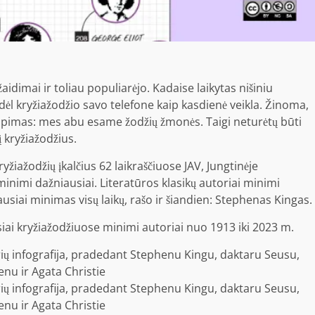
dimai ir toliau populiarėjo. Kadaise laikytas nišiniu
ėl kryžiažodžio savo telefone kaip kasdienė veikla. Žinoma,
utapimas: mes abu esame žodžių žmonės. Taigi neturėtų būti
 kryžiažodžius.
žiažodžių įkalčius 62 laikraščiuose JAV, Jungtinėje
i minimi dažniausiai. Literatūros klasikų autoriai minimi
ausiai minimas visų laikų, rašo ir šiandien: Stephenas Kingas.
siai kryžiažodžiuose minimi autoriai nuo 1913 iki 2023 m.