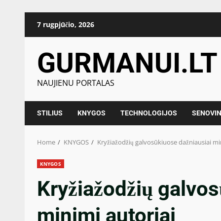
Skip
7 rugpjūčio, 2026
to
content
GURMANUI.LT
NAUJIENU PORTALAS
STILIUS
KNYGOS
TECHNOLOGIJOS
SENOVIN
Home
KNYGOS
Kryžiažodžių galvosūkiuose dažniausiai mi
KNYGOS
Kryžiažodžių galvos
minimi autoriai