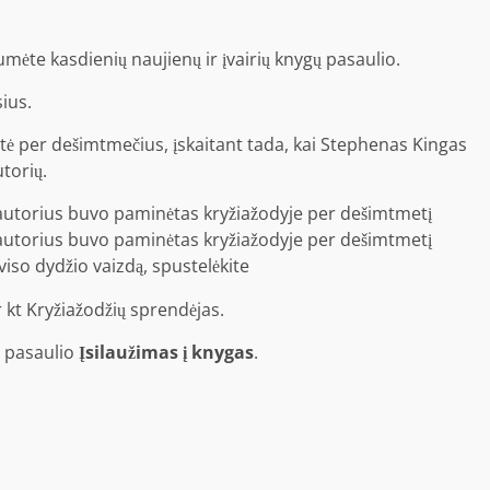
umėte kasdienių naujienų ir įvairių knygų pasaulio.
ius.
eitė per dešimtmečius, įskaitant tada, kai Stephenas Kingas
torių.
iso dydžio vaizdą, spustelėkite
r kt
Kryžiažodžių sprendėjas
.
ų pasaulio
Įsilaužimas į knygas
.