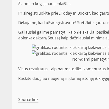
Šiandien knygų naujienlaiškis
Prisiregistruokite prie „Today In Books“, kad gaut
Dėkojame, kad užsiregistravote! Stebėkite gautuos
Galiausiai galime pamatyti, kaip šie skaičiai pasik
aplenkė daktarą Seussą kaip dažniausiai minimą au
Norėdami pamatyti v
Visus rezultatus, taip pat metodiką, komentarus i
Raskite daugiau naujienų ir įdomių istorijų iš knyg
Source link