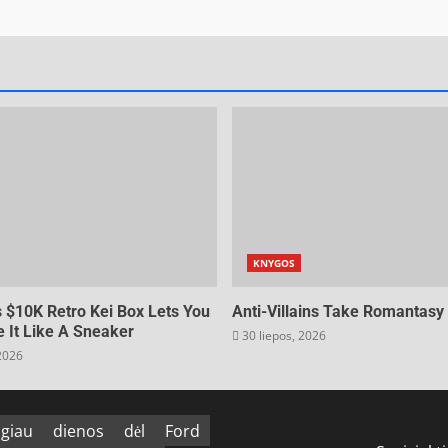
KNYGOS
s $10K Retro Kei Box Lets You
Anti-Villains Take Romantasy
 It Like A Sneaker
30 liepos, 2026
 2026
giau
dienos
dėl
Ford