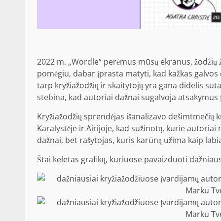
2022 m. „Wordle“ perėmus mūsų ekranus, žodžių žai
pomėgiu, dabar įprasta matyti, kad kažkas galvos d
tarp kryžiažodžių ir skaitytojų yra gana didelis s
stebina, kad autoriai dažnai sugalvoja atsakymus į
Kryžiažodžių sprendėjas išanalizavo dešimtmečių kry
Karalystėje ir Airijoje, kad sužinotų, kurie autoria
dažnai, bet rašytojas, kuris karūną užima kaip labi
Štai keletas grafikų, kuriuose pavaizduoti dažniau