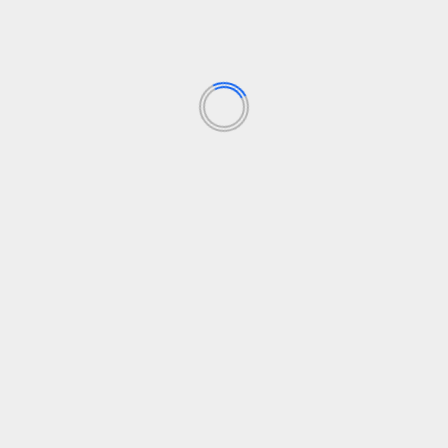
RECEPTAI
kurūzų burbuoles (5
Graikiškojo jogurto popsicles (su
i!) – virėja pora
stebuklingu apvalkalu) – virėjų pora
6
29 birželio, 2026