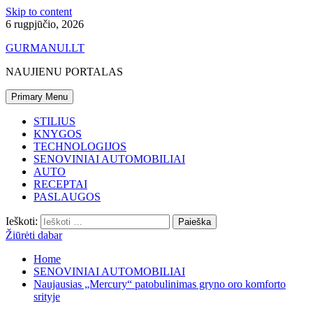
Skip to content
6 rugpjūčio, 2026
GURMANUI.LT
NAUJIENU PORTALAS
Primary Menu
STILIUS
KNYGOS
TECHNOLOGIJOS
SENOVINIAI AUTOMOBILIAI
AUTO
RECEPTAI
PASLAUGOS
Ieškoti:
Žiūrėti dabar
Home
SENOVINIAI AUTOMOBILIAI
Naujausias „Mercury“ patobulinimas gryno oro komforto
srityje