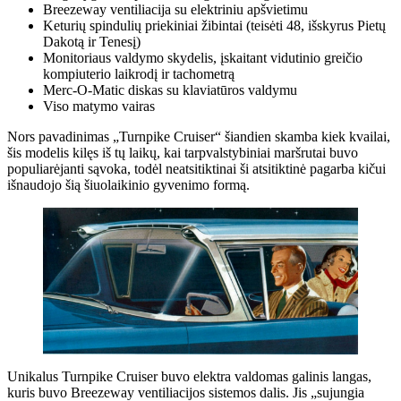
Breezeway ventiliacija su elektriniu apšvietimu
Keturių spindulių priekiniai žibintai (teisėti 48, išskyrus Pietų
Dakotą ir Tenesį)
Monitoriaus valdymo skydelis, įskaitant vidutinio greičio
kompiuterio laikrodį ir tachometrą
Merc-O-Matic diskas su klaviatūros valdymu
Viso matymo vairas
Nors pavadinimas „Turnpike Cruiser“ šiandien skamba kiek kvailai,
šis modelis kilęs iš tų laikų, kai tarpvalstybiniai maršrutai buvo
populiarėjanti sąvoka, todėl neatsitiktinai ši atsitiktinė pagarba kičui
išnaudojo šią šiuolaikinio gyvenimo formą.
Unikalus Turnpike Cruiser buvo elektra valdomas galinis langas,
kuris buvo Breezeway ventiliacijos sistemos dalis. Jis „sujungia