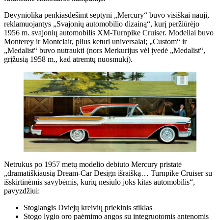
Devyniolika penkiasdešimt septyni „Mercury“ buvo visiškai nauji,
reklamuojantys „Svajonių automobilio dizainą“, kurį peržiūrėjo
1956 m. svajonių automobilis XM-Turnpike Cruiser. Modeliai buvo
Monterey ir Montclair, plius keturi universalai; „Custom“ ir
„Medalist“ buvo nutraukti (nors Merkurijus vėl įvedė „Medalist“,
grįžusią 1958 m., kad atremtų nuosmukį).
Netrukus po 1957 metų modelio debiuto Mercury pristatė
„dramatiškiausią Dream-Car Design išraišką… Turnpike Cruiser su
išskirtinėmis savybėmis, kurių nesiūlo joks kitas automobilis“,
pavyzdžiui:
Stoglangis Dviejų kreivių priekinis stiklas
Stogo lygio oro paėmimo angos su integruotomis antenomis