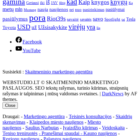
gamina
kad
knygų
iš
Kaip
knygos
iki
jūsų
Geriausi
JAV
Ką
metų
mln
nauja
naujienos
pasiūlymai
pasirinkimas
nei
nuo
Mustang
pora
Riot39s
savo
pasiūlymus
Tesla
savaitė
Spotlight
savaitės
tai
virėjų
yra
USD
Užsisakykite
už
Toyota
šią
Facebook
YouTube
Susisiekti :
Skaitmeninio marketingo agentūra
WEBSTUDIO.LT © SKAITMENINIO MARKETINGO
PASLAUGOS. SEO tekstų rašymas, turinio kūrimas, straipsnių
rašymas ir talpinimas į mūsų valdomas svetaines.
|
DarkNews
by AF
themes.
Close
Draugai: -
Marketingo agentūra
-
Teisinės konsultacijos
-
Skaidrių
skenavimas
-
Klaipedos miesto naujienos
-
Miesto
naujienos
-
Saulius Narbutas
-
Įvaizdžio kūrimas
-
Veidoskaita
-
Teniso treniruotės
- Pranešimai spaudai -
Kauno naujienos
-
Regionų naujienos
-
Palangos naujienos