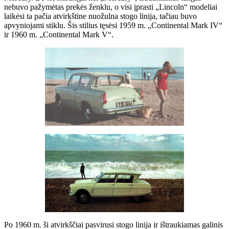
nebuvo pažymėtas prekės ženklu, o visi įprasti „Lincoln“ modeliai
laikėsi ta pačia atvirkštine nuožulna stogo linija, tačiau buvo
apvyniojami stiklu. Šis stilius tęsėsi 1959 m. „Continental Mark IV“
ir 1960 m. „Continental Mark V“.
Po 1960 m. ši atvirkščiai pasvirusi stogo linija ir ištraukiamas galinis