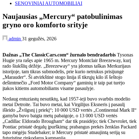
SENOVINIAI AUTOMOBILIAI
Naujausias „Mercury“ patobulinimas
gryno oro komforto srityje
admin
31 gegužės, 2026
Dažnas „The ClassicCars.com“ žurnalo bendradarbis
Tysonas
Hugie yra rašęs apie 1965 m. Mercury Montclair Breezeway, kurį
rado šiukšlių dėžėje. „Breezeway“ yra įdomus taškas Merkurijaus
istorijoje, tam tikras submodelis, prie kurio netrukus prisijungė
„Marauder“. Ši atvirkštinė stogo linija iš tikrųjų kilo iš šeštojo
dešimtmečio „Ford Motor Company“ gaminių ir taip pat turėjo
įtakos kitiems automobiliams visame pasaulyje.
Nedaug entuziastų nesutiktų, kad 1957-ieji buvo svarbūs modelio
metai Detroite. Tai buvo metai, kai Virgilijus Eksneris į pasaulį
išleido „Žvilgsnį į priekį“; 10 000 USD vertės „Continental Mark II“
gamyba buvo baigta metų pabaigoje, o 13 000 USD vertės
„Cadillac Eldorado Brougham“ dar tik prasidėjo; tiek Chevrolet, tiek
Pontiac pristatė degalų įpurškimą; prabangus prekės ženklas Packard
tapo mėgėju Studebaker; ir Mercury pristatė atnaujintą seriją su
futuristine rinkodaros kampanija.