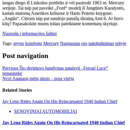
langas dingo iš Linkolno portfelio ir vėl pasirodė 1963 m. Mercury
serijoje. Tai taip pat paveikė „Ford“ modelį iš Jungtinės Karalystės,
kartais matomą Amerikos keliuose ir Hario Poterio knygose:
„Anglia“. Citroen taip pat naudojo panašų dizainą Ami 6. Ar buvo
kitų? Papasakokite mums toliau pateiktame komentarų skyriuje.
Nuoroda į informacijos šaltinį
Tags:
gryno
komforto
Mercury
Naujausias
oro
patobulinimas
srityje
Post navigation
Previous
Šio derintuvo bandymas pataisyti „Ferrari Luce“
nepasisekė
Next
Ananasų mėtų slusis – pora virėjų
Related Stories
Jay Leno Rides Again On His Reincarnated 1940 Indian Chief
SENOVINIAI AUTOMOBILIAI
Jay Leno Rides Again On His Reincarnated 1940 Indian Chief