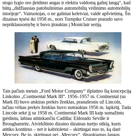
stogo lygio oro įleidimo angas ir elektra valdomą galinį langą“, kad
būtų „didžiausias patobulinimas automobilių vėdinimo automobilių
istorijoje“. Vairuotojas, o ne galiniai keleiviai, valdė apšvietimą. Šis
dizainas tęsėsi iki 1958 m., nors Turnpike Cruiser prarado savo
nepriklausomybę ir buvo įtrauktas į Montclair seriją.
Tais pačiais metais „Ford Motor Company“ išplatino šią koncepciją
Linkolno „Continental Mark III“. 1956–1957 m. Continental (su
Mark II) buvo atskiras prekės ženklas, pranašesnis už Lincoln,
tačiau vėliau prekės ženklas buvo nutrauktas 1956 m. lapkritį. Tada
Lincoln sekė jį su 1958 m. Continental Mark III kaip sumažintu
įpėdiniu, labiau atitinkančiu Cadillac Eldorado Seville ir
Broughamritz. Atvirkštinio dizaino dizainas turėjo stiklą, kuris
atitiko kontūrus – net ir kabrioletui – skirtingai nuo to, ką darė
Mercury. Be to, skirtingai nei „Mercury“, ištraukiamas langas