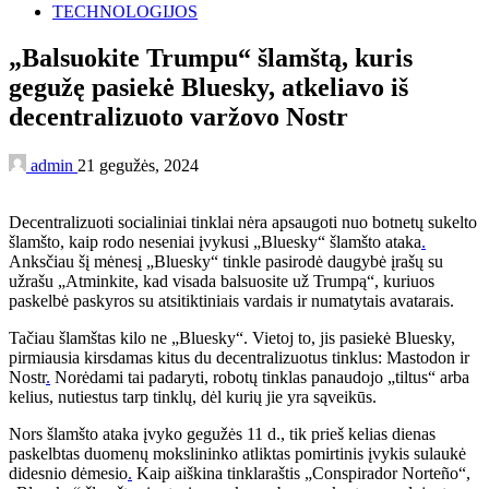
TECHNOLOGIJOS
„Balsuokite Trumpu“ šlamštą, kuris
gegužę pasiekė Bluesky, atkeliavo iš
decentralizuoto varžovo Nostr
admin
21 gegužės, 2024
Decentralizuoti socialiniai tinklai nėra apsaugoti nuo botnetų sukelto
šlamšto, kaip rodo neseniai įvykusi „Bluesky“ šlamšto ataka
.
Anksčiau šį mėnesį „Bluesky“ tinkle pasirodė daugybė įrašų su
užrašu „Atminkite, kad visada balsuosite už Trumpą“, kuriuos
paskelbė paskyros su atsitiktiniais vardais ir numatytais avatarais.
Tačiau šlamštas kilo ne „Bluesky“. Vietoj to, jis pasiekė Bluesky,
pirmiausia kirsdamas kitus du decentralizuotus tinklus: Mastodon ir
Nostr
.
Norėdami tai padaryti, robotų tinklas panaudojo „tiltus“ arba
kelius, nutiestus tarp tinklų, dėl kurių jie yra sąveikūs.
Nors šlamšto ataka įvyko gegužės 11 d., tik prieš kelias dienas
paskelbtas duomenų mokslininko atliktas pomirtinis įvykis sulaukė
didesnio dėmesio
.
Kaip aiškina tinklaraštis „Conspirador Norteño“,