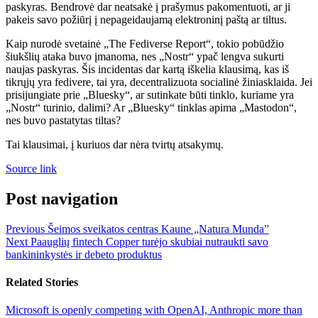
paskyras. Bendrovė dar neatsakė į prašymus pakomentuoti, ar ji
pakeis savo požiūrį į nepageidaujamą elektroninį paštą ar tiltus.
Kaip nurodė svetainė „The Fediverse Report“, tokio pobūdžio
šiukšlių ataka buvo įmanoma, nes „Nostr“ ypač lengva sukurti
naujas paskyras. Šis incidentas dar kartą iškelia klausimą, kas iš
tikrųjų yra fedivere, tai yra, decentralizuota socialinė žiniasklaida. Jei
prisijungiate prie „Bluesky“, ar sutinkate būti tinklo, kuriame yra
„Nostr“ turinio, dalimi? Ar „Bluesky“ tinklas apima „Mastodon“,
nes buvo pastatytas tiltas?
Tai klausimai, į kuriuos dar nėra tvirtų atsakymų.
Source link
Post navigation
Previous
Šeimos sveikatos centras Kaune „Natura Munda”
Next
Paauglių fintech Copper turėjo skubiai nutraukti savo
bankininkystės ir debeto produktus
Related Stories
Microsoft is openly competing with OpenAI, Anthropic more than