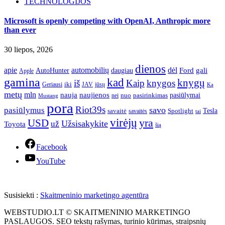
TECHNOLOGIJOS
Microsoft is openly competing with OpenAI, Anthropic more
than ever
30 liepos, 2026
dienos
apie
automobilių
dėl
gali
AutoHunter
Ford
daugiau
Apple
gamina
kad
knygų
iš
Kaip
knygos
iki
jūsų
Geriausi
JAV
Ką
metų
mln
nauja
naujienos
pasiūlymai
pasirinkimas
nei
nuo
Mustang
pora
Riot39s
savo
pasiūlymus
Tesla
savaitė
Spotlight
savaitės
tai
virėjų
yra
USD
Užsisakykite
už
Toyota
šią
Facebook
YouTube
Susisiekti :
Skaitmeninio marketingo agentūra
WEBSTUDIO.LT © SKAITMENINIO MARKETINGO
PASLAUGOS. SEO tekstų rašymas, turinio kūrimas, straipsnių