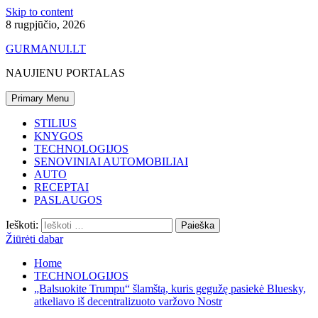
Skip to content
8 rugpjūčio, 2026
GURMANUI.LT
NAUJIENU PORTALAS
Primary Menu
STILIUS
KNYGOS
TECHNOLOGIJOS
SENOVINIAI AUTOMOBILIAI
AUTO
RECEPTAI
PASLAUGOS
Ieškoti:
Žiūrėti dabar
Home
TECHNOLOGIJOS
„Balsuokite Trumpu“ šlamštą, kuris gegužę pasiekė Bluesky,
atkeliavo iš decentralizuoto varžovo Nostr