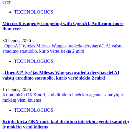
ever
TECHNOLOGIJOS
Microsoft is openly competing with OpenAI, Anthropic more
than ever
30 liepos, 2026
„OpenAI“ tyrėjas Milesas Wangas pradeda derybas dėl AI vaistų
atradimo startuolio, kurio vertė siekia 2 mlrd
TECHNOLOGIJOS
„OpenAI“ tyrėjas Milesas Wangas pradeda derybas dėl AI
vaistų atradimo startuolio, kurio vertė siekia 2 mlrd
15 liepos, 2026
Kripto birža OKX nori, kad dirbtinio intelekto agentai samdytų ir
mokėtų vieni kitiems
TECHNOLOGIJOS
Kripto birža OKX nori, kad dirbtinio intelekto agentai samdytų
ir mokėtų vieni kitiems