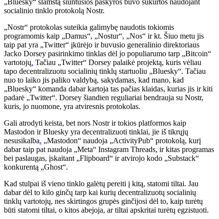
„Bluesky“ šlamštą siuntusios paskyros buvo sukurtos naudojant
socialinio tinklo protokolą Nostr.
„Nostr“ protokolas suteikia galimybę naudotis tokiomis
programomis kaip „Damus“, „Nostur“, „Nos“ ir kt. Šiuo metu jis
taip pat yra „Twitter“ įkūrėjo ir buvusio generalinio direktoriaus
Jacko Dorsey pasirinkimo tinklas dėl jo populiarumo tarp „Bitcoin“
vartotojų
.
Tačiau „Twitter“ Dorsey palaikė projektą, kuris vėliau
tapo decentralizuotu socialinių tinklų startuoliu „Bluesky“. Tačiau
nuo to laiko jis paliko valdybą, sakydamas, kad mano, kad
„Bluesky“ komanda dabar kartoja tas pačias klaidas, kurias jis ir kiti
padarė „Twitter“. Dorsey šiandien reguliariai bendrauja su Nostr,
kuris, jo nuomone, yra atviresnis protokolas.
Gali atrodyti keista, bet nors Nostr ir tokios platformos kaip
Mastodon ir Bluesky yra decentralizuoti tinklai, jie iš tikrųjų
nesusikalba
.
„Mastodon“ naudoja „ActivityPub“ protokolą, kurį
dabar taip pat naudoja „Meta“ Instagram Threads, ir kitas programas
bei paslaugas, įskaitant „Flipboard“ ir atvirojo kodo „Substack“
konkurentą „Ghost“.
Kad stulpai iš vieno tinklo galėtų pereiti į kitą, statomi tiltai. Jau
dabar dėl to kilo ginčų tarp kai kurių decentralizuotų socialinių
tinklų vartotojų, nes skirtingos grupės ginčijosi dėl to, kaip turėtų
būti statomi tiltai, o kitos abejoja, ar tiltai apskritai turėtų egzistuoti.