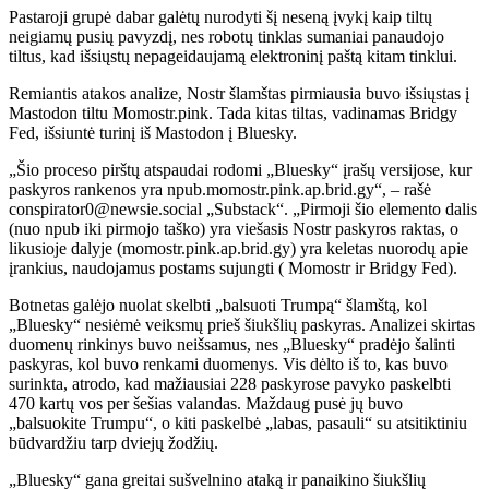
Pastaroji grupė dabar galėtų nurodyti šį neseną įvykį kaip tiltų
neigiamų pusių pavyzdį, nes robotų tinklas sumaniai panaudojo
tiltus, kad išsiųstų nepageidaujamą elektroninį paštą kitam tinklui.
Remiantis atakos analize, Nostr šlamštas pirmiausia buvo išsiųstas į
Mastodon tiltu Momostr.pink. Tada kitas tiltas, vadinamas Bridgy
Fed, išsiuntė turinį iš Mastodon į Bluesky.
„Šio proceso pirštų atspaudai rodomi „Bluesky“ įrašų versijose, kur
paskyros rankenos yra npub.momostr.pink.ap.brid.gy“, – rašė
conspirator0@newsie.social „Substack“. „Pirmoji šio elemento dalis
(nuo npub iki pirmojo taško) yra viešasis Nostr paskyros raktas, o
likusioje dalyje (momostr.pink.ap.brid.gy) yra keletas nuorodų apie
įrankius, naudojamus postams sujungti ( Momostr ir Bridgy Fed).
Botnetas galėjo nuolat skelbti „balsuoti Trumpą“ šlamštą, kol
„Bluesky“ nesiėmė veiksmų prieš šiukšlių paskyras. Analizei skirtas
duomenų rinkinys buvo neišsamus, nes „Bluesky“ pradėjo šalinti
paskyras, kol buvo renkami duomenys. Vis dėlto iš to, kas buvo
surinkta, atrodo, kad mažiausiai 228 paskyrose pavyko paskelbti
470 kartų vos per šešias valandas. Maždaug pusė jų buvo
„balsuokite Trumpu“, o kiti paskelbė „labas, pasauli“ su atsitiktiniu
būdvardžiu tarp dviejų žodžių.
„Bluesky“ gana greitai sušvelnino ataką ir panaikino šiukšlių